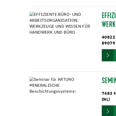
EFFIZ
WERK
40822
89079
SEMI
7483 
(NL)