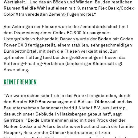
Wertigkeit. „Und das an Böden und Wänden. Bei den restlichen
Räumen fiel die Wahl auf einen mit Kunstharz Flex Basic/Codex
Color Xtra veredelten Zement-Fugenmörtel.“
Vor Anbringen der Fliesen wurde die Zementdeckschicht mit
dem Dispersionsprimer Codex FG 300 für saugende
Untergründe vorbehandelt. Danach wurde der Boden mit Codex
Power CX 3 fertiggestellt, einem stabilen, sehr geschmeidigen
Dünnbettmörtel, mit dem die Fliesen verklebt sind. Zur
optimalen Haftung fand bei den großformatigen Fliesen das
Buttering-Floating-Verfahren (beidseitiger Kleberauftrag)
Anwendung.
KEINE FREMDEN
"Wir waren schon sehr früh in das Projekt eingebunden, durch
den Berater BBD Bouwmanagement B.V. aus Oldenzaal und das
Bauunternehmen Aannemersbedrijf Niehof B.V. aus Lattrop,
das auch unser Gebäude in Haaksbergen gebaut hat", sagt
Gerritzen. "Beide Unternehmen sind mit den Produkten der
Marken Codex und Arturo bestens vertraut und auch die Familie
Heupink, Besitzer der Othmar-Bierbrauerei, ist kein