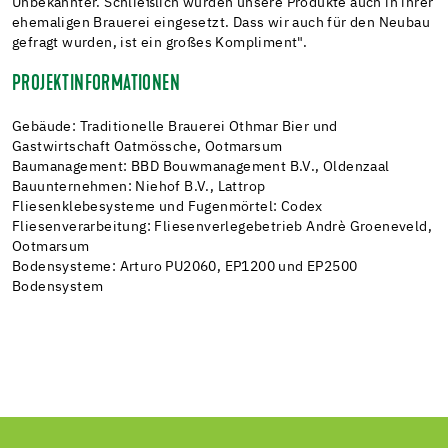
Unbekannter. Schließlich wurden unsere Produkte auch in ihrer
ehemaligen Brauerei eingesetzt. Dass wir auch für den Neubau
gefragt wurden, ist ein großes Kompliment".
PROJEKTINFORMATIONEN
Gebäude: Traditionelle Brauerei Othmar Bier und
Gastwirtschaft Oatmössche, Ootmarsum
Baumanagement: BBD Bouwmanagement B.V., Oldenzaal
Bauunternehmen: Niehof B.V., Lattrop
Fliesenklebesysteme und Fugenmörtel: Codex
Fliesenverarbeitung: Fliesenverlegebetrieb Andrè Groeneveld,
Ootmarsum
Bodensysteme: Arturo PU2060, EP1200 und EP2500
Bodensystem