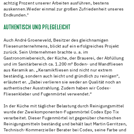
achtzig Prozent unserer Arbeiten ausführen, bestens
auskennen.Wieder einmal zur großen Zufriedenheit unseres
Endkunden."
AUTHENTISCH UND PFLEGELEICHT
Auch André Groeneveld, Besitzer des gleichnamigen
Fliesenunternehmens, blickt auf ein erfolgreiches Projekt
zurück. Sein Unternehmen brachte u. a. im
Gastronomiebereich, der Küche, der Brauerei, der Abfüllung
und im Sanitärbereich ca. 1.200 m² Boden- und Wandfliesen
aus Keramik an. „Keramikfliesen sind nicht nur extrem
beständig, sondern auch leicht und gründlich zu reinigen“,
erläutert er. „Dabei verlieren sie weder an Qualität noch an
authentischer Ausstrahlung. Zudem haben wir Codex-
Fliesenkleber und Fugenmörtel verwendet.“
In der Küche mit täglicher Belastung durch Reinigungsmittel
wurde der Zweikomponenten-Fugenmörtel Codex Epo Tix
verarbeitet. Dieser Fugenmörtel ist gegenüber chemischen
Reinigungsmitteln beständig und behält laut Martin Gerritzen,
Technisch-Kommerzieller Berater bei Codex, seine Farbe und