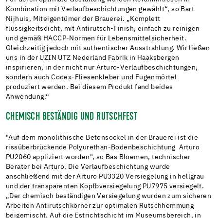
Kombination mit Verlaufbeschichtungen gewählt“, so Bart
Nijhuis, Miteigentümer der Brauerei. „Komplett
flüssigkeitsdicht, mit Antirutsch-Finish, einfach zu reinigen
und gemäß HACCP-Normen für Lebensmittelsicherheit.
Gleichzeitig jedoch mit authentischer Ausstrahlung. Wir ließen
uns in der UZIN UTZ Nederland Fabrik in Haaksbergen
inspirieren, in der nicht nur Arturo-Verlaufbeschichtungen,
sondern auch Codex-Fliesenkleber und Fugenmörtel
produziert werden. Bei diesem Produkt fand beides
Anwendung.“
CHEMISCH BESTÄNDIG UND RUTSCHFEST
"Auf dem monolithische Betonsockel in der Brauerei ist die
rissüberbrückende Polyurethan-Bodenbeschichtung Arturo
PU2060 appliziert worden", so Bas Bloemen, technischer
Berater bei Arturo. Die Verlaufbeschichtung wurde
anschließend mit der Arturo PU3320 Versiegelung in hellgrau
und der transparenten Kopfbversiegelung PU7975 versiegelt.
„Der chemisch beständigen Versiegelung wurden zum sicheren
Arbeiten Antirutschkörner zur optimalen Rutschhemmung
beigemischt. Auf die Estrichtschicht im Museumsbereich, in