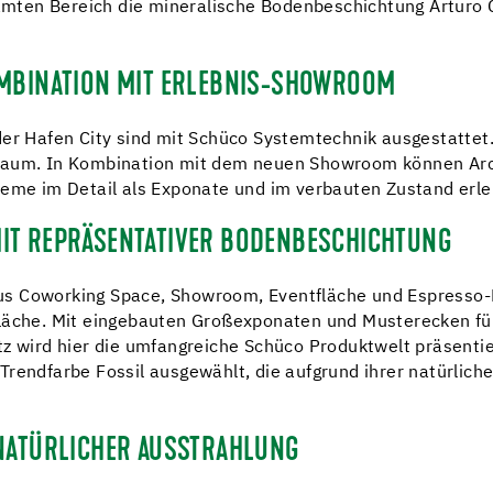
ten Bereich die mineralische Bodenbeschichtung Arturo Con
OMBINATION MIT ERLEBNIS-SHOWROOM
er Hafen City sind mit Schüco Systemtechnik ausgestattet. 
Raum. In Kombination mit dem neuen Showroom können Arch
teme im Detail als Exponate und im verbauten Zustand erl
MIT REPRÄSENTATIVER BODENBESCHICHTUNG
us Coworking Space, Showroom, Eventfläche und Espresso-
fläche. Mit eingebauten Großexponaten und Musterecken f
ird hier die umfangreiche Schüco Produktwelt präsentie
rendfarbe Fossil ausgewählt, die aufgrund ihrer natürlich
 NATÜRLICHER AUSSTRAHLUNG