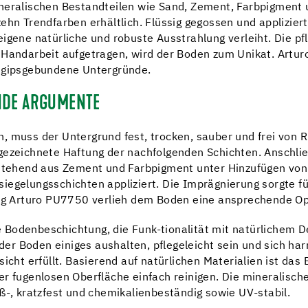
ineralischen Bestandteilen wie Sand, Zement, Farbpigment
ehn Trendfarben erhältlich. Flüssig gegossen und appliziert
igene natürliche und robuste Ausstrahlung verleiht. Die pfl
 Handarbeit aufgetragen, wird der Boden zum Unikat. Artur
d gipsgebundene Untergründe.
NDE ARGUMENTE
, muss der Untergrund fest, trocken, sauber und frei von R
sgezeichnete Haftung der nachfolgenden Schichten. Anschli
estehend aus Zement und Farbpigment unter Hinzufügen von
iegelungsschichten appliziert. Die Imprägnierung sorgte f
ung Arturo PU7750 verlieh dem Boden eine ansprechende Opt
Bodenbeschichtung, die Funk-tionalität mit natürlichem Des
er Boden einiges aushalten, pflegeleicht sein und sich ha
nsicht erfüllt. Basierend auf natürlichen Materialien ist 
er fugenlosen Oberfläche einfach reinigen. Die mineralisc
ß-, kratzfest und chemikalienbeständig sowie UV-stabil.