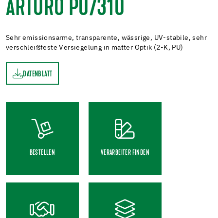
ARTURO PU7310
Sehr emissionsarme, transparente, wässrige, UV-stabile, sehr
verschleißfeste Versiegelung in matter Optik (2-K, PU)
DATENBLATT
TT
BESTELLEN
VERARBEITER FINDEN