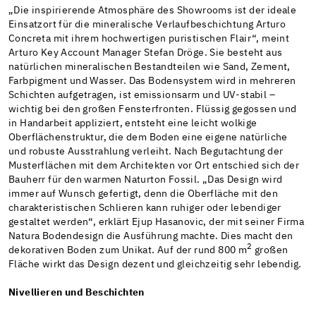
„Die inspirierende Atmosphäre des Showrooms ist der ideale
Einsatzort für die mineralische Verlaufbeschichtung Arturo
Concreta mit ihrem hochwertigen puristischen Flair“, meint
Arturo Key Account Manager Stefan Dröge. Sie besteht aus
natürlichen mineralischen Bestandteilen wie Sand, Zement,
Farbpigment und Wasser. Das Bodensystem wird in mehreren
Schichten aufgetragen, ist emissionsarm und UV-stabil –
wichtig bei den großen Fensterfronten. Flüssig gegossen und
in Handarbeit appliziert, entsteht eine leicht wolkige
Oberflächenstruktur, die dem Boden eine eigene natürliche
und robuste Ausstrahlung verleiht. Nach Begutachtung der
Musterflächen mit dem Architekten vor Ort entschied sich der
Bauherr für den warmen Naturton Fossil. „Das Design wird
immer auf Wunsch gefertigt, denn die Oberfläche mit den
charakteristischen Schlieren kann ruhiger oder lebendiger
gestaltet werden“, erklärt Ejup Hasanovic, der mit seiner Firma
Natura Bodendesign die Ausführung machte. Dies macht den
2
dekorativen Boden zum Unikat. Auf der rund 800 m
großen
Fläche wirkt das Design dezent und gleichzeitig sehr lebendig.
Nivellieren und Beschichten