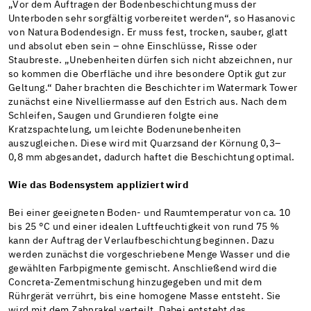
„Vor dem Auftragen der Bodenbeschichtung muss der
Unterboden sehr sorgfältig vorbereitet werden“, so Hasanovic
von Natura Bodendesign. Er muss fest, trocken, sauber, glatt
und absolut eben sein – ohne Einschlüsse, Risse oder
Staubreste. „Unebenheiten dürfen sich nicht abzeichnen, nur
so kommen die Oberfläche und ihre besondere Optik gut zur
Geltung.“ Daher brachten die Beschichter im Watermark Tower
zunächst eine Nivelliermasse auf den Estrich aus. Nach dem
Schleifen, Saugen und Grundieren folgte eine
Kratzspachtelung, um leichte Bodenunebenheiten
auszugleichen. Diese wird mit Quarzsand der Körnung 0,3–
0,8 mm abgesandet, dadurch haftet die Beschichtung optimal.
Wie das Bodensystem appliziert wird
Bei einer geeigneten Boden- und Raumtemperatur von ca. 10
bis 25 °C und einer idealen Luftfeuchtigkeit von rund 75 %
kann der Auftrag der Verlaufbeschichtung beginnen. Dazu
werden zunächst die vorgeschriebene Menge Wasser und die
gewählten Farbpigmente gemischt. Anschließend wird die
Concreta-Zementmischung hinzugegeben und mit dem
Rührgerät verrührt, bis eine homogene Masse entsteht. Sie
wird mit dem Zahnrakel verteilt. Dabei entsteht das