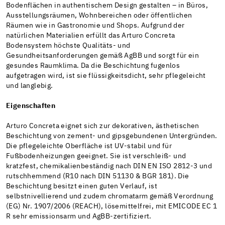
Bodenflächen in authentischem Design gestalten – in Büros,
Ausstellungsräumen, Wohnbereichen oder öffentlichen
Räumen wie in Gastronomie und Shops. Aufgrund der
natürlichen Materialien erfüllt das Arturo Concreta
Bodensystem höchste Qualitäts- und
Gesundheitsanforderungen gemäß AgBB und sorgt für ein
gesundes Raumklima. Da die Beschichtung fugenlos
aufgetragen wird, ist sie flüssigkeitsdicht, sehr pflegeleicht
und langlebig.
Eigenschaften
Arturo Concreta eignet sich zur dekorativen, ästhetischen
Beschichtung von zement- und gipsgebundenen Untergründen.
Die pflegeleichte Oberfläche ist UV-stabil und für
Fußbodenheizungen geeignet. Sie ist verschleiß- und
kratzfest, chemikalienbeständig nach DIN EN ISO 2812-3 und
rutschhemmend (R10 nach DIN 51130 & BGR 181). Die
Beschichtung besitzt einen guten Verlauf, ist
selbstnivellierend und zudem chromatarm gemäß Verordnung
(EG) Nr. 1907/2006 (REACH), lösemittelfrei, mit EMICODE EC 1
R sehr emissionsarm und AgBB-zertifiziert.