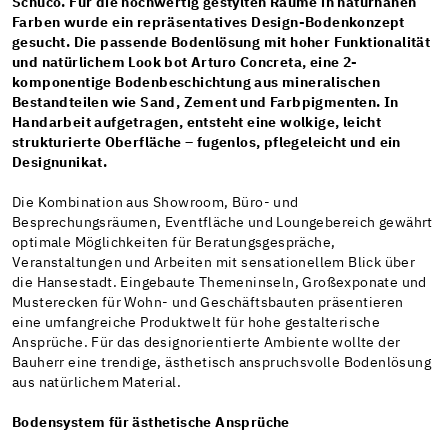
Schüco. Für die hochwertig gestylten Räume in naturnahen
Farben wurde ein repräsentatives Design-Bodenkonzept
gesucht. Die passende Bodenlösung mit hoher Funktionalität
und natürlichem Look bot Arturo Concreta, eine 2-
komponentige Bodenbeschichtung aus mineralischen
Bestandteilen wie Sand, Zement und Farbpigmenten. In
Handarbeit aufgetragen, entsteht eine wolkige, leicht
strukturierte Oberfläche – fugenlos, pflegeleicht und ein
Designunikat.
Die Kombination aus Showroom, Büro- und
Besprechungsräumen, Eventfläche und Loungebereich gewährt
optimale Möglichkeiten für Beratungsgespräche,
Veranstaltungen und Arbeiten mit sensationellem Blick über
die Hansestadt. Eingebaute Themeninseln, Großexponate und
Musterecken für Wohn- und Geschäftsbauten präsentieren
eine umfangreiche Produktwelt für hohe gestalterische
Ansprüche. Für das designorientierte Ambiente wollte der
Bauherr eine trendige, ästhetisch anspruchsvolle Bodenlösung
aus natürlichem Material.
Bodensystem für ästhetische Ansprüche